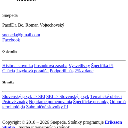
Snepeda
PaedDr. Bc. Roman Vojtechovský
snepeda@gmail.com
Facebook
O slovníku
História slovníka
Posunková zásoba
Vysvetlivky
Špecifiká PJ
Citácia
Jazyková poradňa
Podporili nás
2% z dane
Slovníky
Slovenský jazyk -> SPJ
SPJ -> Slovenský jazyk
Tematické oblasti
Prstové znaky
Nepriame pomenovania
Špecifické posunky
Odborná
terminológia
Zahraničné slovníky PJ
Copyright © 2018 – 2026 Snepeda. Stránky programuje
Eriksson
Studio
- tvorba internetových stránok