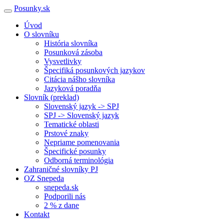
Posunky.sk
Úvod
O slovníku
História slovníka
Posunková zásoba
Vysvetlivky
Špecifiká posunkových jazykov
Citácia nášho slovníka
Jazyková poradňa
Slovník (preklad)
Slovenský jazyk -> SPJ
SPJ -> Slovenský jazyk
Tematické oblasti
Prstové znaky
Nepriame pomenovania
Špecifické posunky
Odborná terminológia
Zahraničné slovníky PJ
OZ Snepeda
snepeda.sk
Podporili nás
2 % z dane
Kontakt