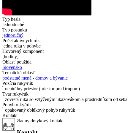
Typ hesla
jednoduché
Typ posunku
jednoručný
Počet aktívnych rúk
jedna ruka v pohybe
Hovorený komponent
[hodiny]
Oblasť použitia
Slovensko
Tematická oblasť
podstatné mená - domov a bývanie
Pozícia ruky/rúk
neutrálny priestor (priestor pred trupom)
Tvar ruky/rúk
zovretá ruka so vztýčeným ukazovákom a prostredníkom od seba
Pohyb ruky/rúk
opakovaný oblúkový pohyb ruky/rúk
Kontakt
žiadny dotykový kontakt
Kontakt