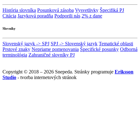
História slovníka
Posunková zásoba
Vysvetlivky
Špecifiká PJ
Citácia
Jazyková poradňa
Podporili nás
2% z dane
Slovníky
Slovenský jazyk -> SPJ
SPJ -> Slovenský jazyk
Tematické oblasti
Prstové znaky
Nepriame pomenovania
Špecifické posunky
Odborná
terminológia
Zahraničné slovníky PJ
Copyright © 2018 – 2026 Snepeda. Stránky programuje
Eriksson
Studio
- tvorba internetových stránok