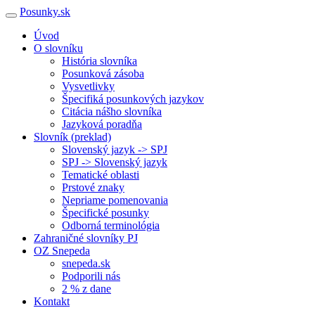
Posunky.sk
Úvod
O slovníku
História slovníka
Posunková zásoba
Vysvetlivky
Špecifiká posunkových jazykov
Citácia nášho slovníka
Jazyková poradňa
Slovník (preklad)
Slovenský jazyk -> SPJ
SPJ -> Slovenský jazyk
Tematické oblasti
Prstové znaky
Nepriame pomenovania
Špecifické posunky
Odborná terminológia
Zahraničné slovníky PJ
OZ Snepeda
snepeda.sk
Podporili nás
2 % z dane
Kontakt