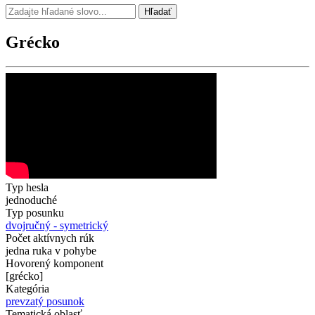
Hľadať
Grécko
Typ hesla
jednoduché
Typ posunku
dvojručný - symetrický
Počet aktívnych rúk
jedna ruka v pohybe
Hovorený komponent
[grécko]
Kategória
prevzatý posunok
Tematická oblasť