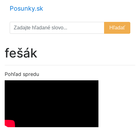
Posunky.sk
Hľadať
fešák
Pohľad spredu