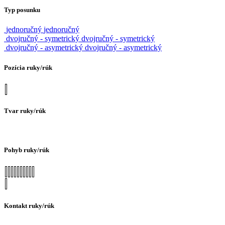
Typ posunku
jednoručný
jednoručný
dvojručný - symetrický
dvojručný - symetrický
dvojručný - asymetrický
dvojručný - asymetrický
Pozícia ruky/rúk
Tvar ruky/rúk
Pohyb ruky/rúk
Kontakt ruky/rúk