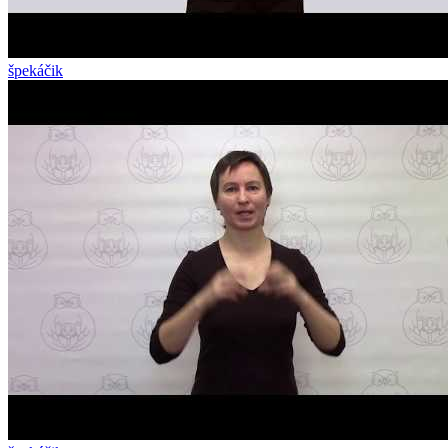
špekáčik