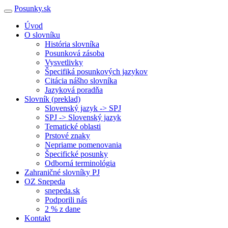
Posunky.sk
Úvod
O slovníku
História slovníka
Posunková zásoba
Vysvetlivky
Špecifiká posunkových jazykov
Citácia nášho slovníka
Jazyková poradňa
Slovník (preklad)
Slovenský jazyk -> SPJ
SPJ -> Slovenský jazyk
Tematické oblasti
Prstové znaky
Nepriame pomenovania
Špecifické posunky
Odborná terminológia
Zahraničné slovníky PJ
OZ Snepeda
snepeda.sk
Podporili nás
2 % z dane
Kontakt