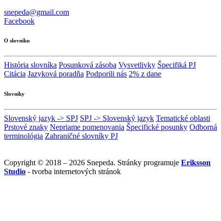
snepeda@gmail.com
Facebook
O slovníku
História slovníka
Posunková zásoba
Vysvetlivky
Špecifiká PJ
Citácia
Jazyková poradňa
Podporili nás
2% z dane
Slovníky
Slovenský jazyk -> SPJ
SPJ -> Slovenský jazyk
Tematické oblasti
Prstové znaky
Nepriame pomenovania
Špecifické posunky
Odborná
terminológia
Zahraničné slovníky PJ
Copyright © 2018 – 2026 Snepeda. Stránky programuje
Eriksson
Studio
- tvorba internetových stránok