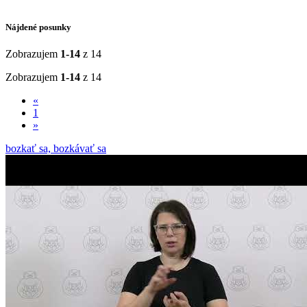
Nájdené posunky
Zobrazujem
1-14
z 14
Zobrazujem
1-14
z 14
«
1
»
bozkať sa, bozkávať sa