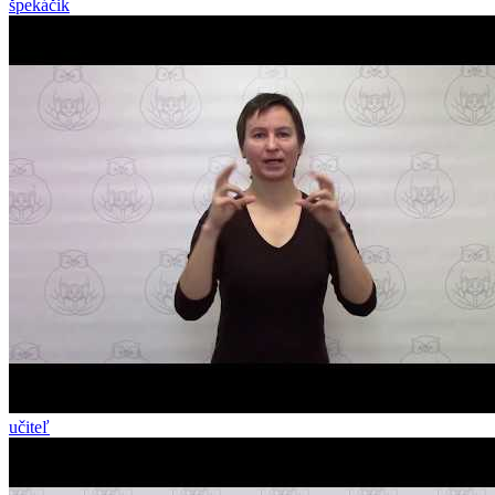
špekáčik
učiteľ