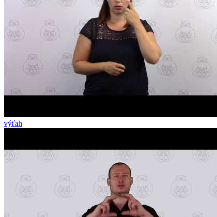
výťah