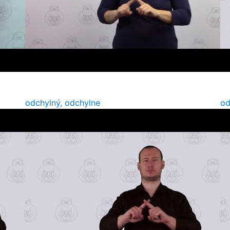
odchylný, odchylne
od