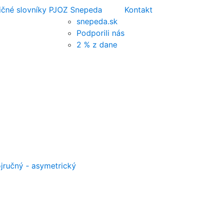
ičné slovníky PJ
OZ Snepeda
Kontakt
snepeda.sk
Podporili nás
2 % z dane
jručný - asymetrický