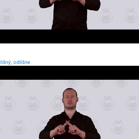
lišný, odlišne