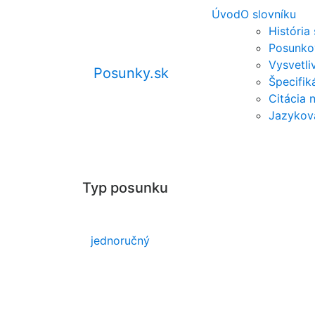
Úvod
O slovníku
História
Posunko
Vysvetli
Posunky.sk
Špecifi
Citácia 
Jazykov
Typ posunku
jednoručný