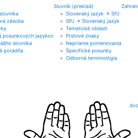
Slovník (preklad)
Zahran
 slovníka
Slovenský jazyk -> SPJ
vá zásoba
SPJ -> Slovenský jazyk
vky
Tematické oblasti
ká posunkových jazykov
Prstové znaky
nášho slovníka
Nepriame pomenovania
á poradňa
Špecifické posunky
Odborná terminológia
dvo