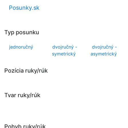
Posunky.sk
Typ posunku
jednoručný
dvojručný -
dvojručný -
symetrický
asymetrický
Pozícia ruky/rúk
Tvar ruky/rúk
Pohyb ruky/rúk