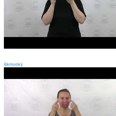
šikmooký