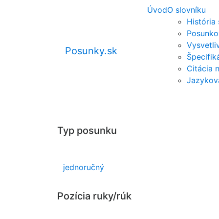
Úvod
O slovníku
História
Posunko
Vysvetli
Posunky.sk
Špecifi
Citácia 
Jazykov
Typ posunku
jednoručný
Pozícia ruky/rúk