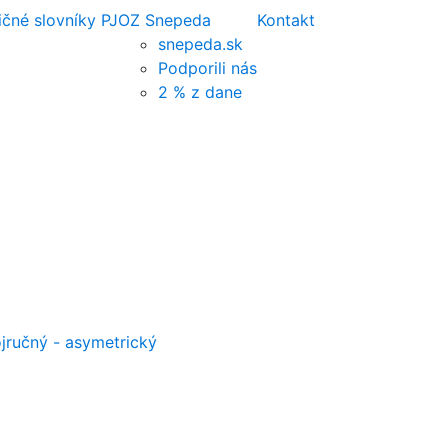
ičné slovníky PJ
OZ Snepeda
Kontakt
snepeda.sk
Podporili nás
2 % z dane
jručný - asymetrický