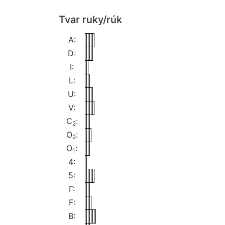
Tvar ruky/rúk
A:
D:
I:
L:
U:
V:
C
:
2
O
:
2
O
:
1
4:
5:
Γ:
F:
B: