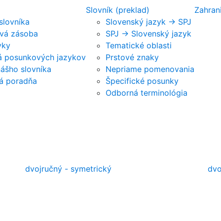
Slovník (preklad)
Zahran
 slovníka
Slovenský jazyk -> SPJ
vá zásoba
SPJ -> Slovenský jazyk
vky
Tematické oblasti
ká posunkových jazykov
Prstové znaky
nášho slovníka
Nepriame pomenovania
á poradňa
Špecifické posunky
Odborná terminológia
dvojručný - symetrický
dvo