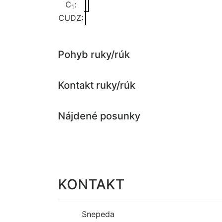
C
:
1
CUDZ:
Pohyb ruky/rúk
Kontakt ruky/rúk
Nájdené posunky
KONTAKT
Snepeda