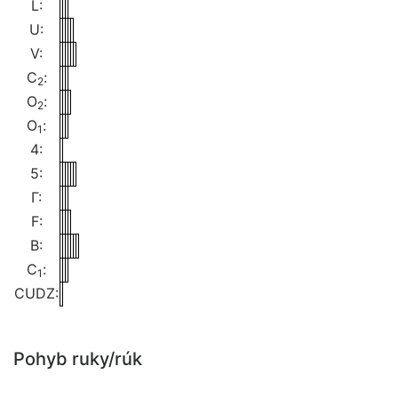
L:
U:
V:
C
:
2
O
:
2
O
:
1
4:
5:
Γ:
F:
B:
C
:
1
CUDZ:
Pohyb ruky/rúk