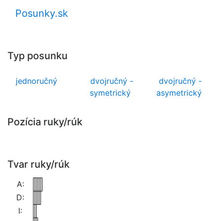
Posunky.sk
Typ posunku
jednoručný
dvojručný -
dvojručný -
symetrický
asymetrický
Pozícia ruky/rúk
Tvar ruky/rúk
A:
D:
I: