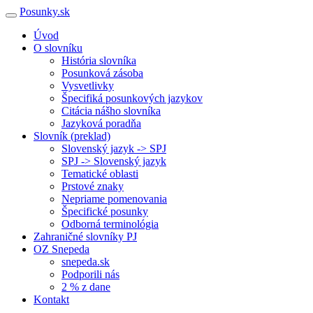
Posunky.sk
Úvod
O slovníku
História slovníka
Posunková zásoba
Vysvetlivky
Špecifiká posunkových jazykov
Citácia nášho slovníka
Jazyková poradňa
Slovník (preklad)
Slovenský jazyk -> SPJ
SPJ -> Slovenský jazyk
Tematické oblasti
Prstové znaky
Nepriame pomenovania
Špecifické posunky
Odborná terminológia
Zahraničné slovníky PJ
OZ Snepeda
snepeda.sk
Podporili nás
2 % z dane
Kontakt