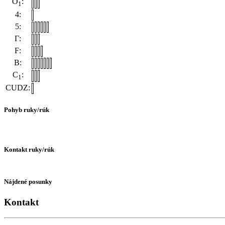
O
:
1
4:
5:
Γ:
F:
B:
C
:
1
CUDZ:
Pohyb ruky/rúk
Kontakt ruky/rúk
Nájdené posunky
Kontakt