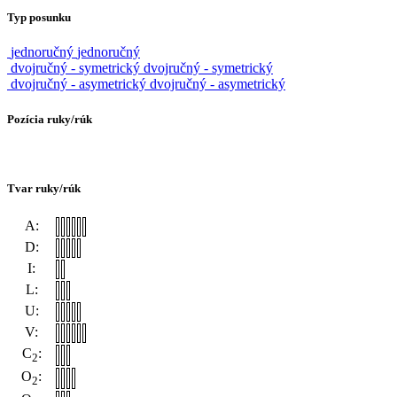
Typ posunku
jednoručný
jednoručný
dvojručný - symetrický
dvojručný - symetrický
dvojručný - asymetrický
dvojručný - asymetrický
Pozícia ruky/rúk
Tvar ruky/rúk
A:
D:
I:
L:
U:
V:
C
:
2
O
:
2