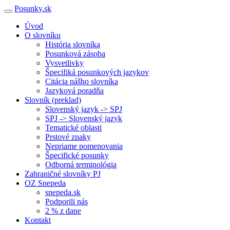
Posunky.sk
Úvod
O slovníku
História slovníka
Posunková zásoba
Vysvetlivky
Špecifiká posunkových jazykov
Citácia nášho slovníka
Jazyková poradňa
Slovník (preklad)
Slovenský jazyk -> SPJ
SPJ -> Slovenský jazyk
Tematické oblasti
Prstové znaky
Nepriame pomenovania
Špecifické posunky
Odborná terminológia
Zahraničné slovníky PJ
OZ Snepeda
snepeda.sk
Podporili nás
2 % z dane
Kontakt