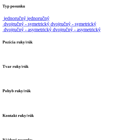
Typ posunku
jednoručný
jednoručný
dvojručný - symetrický
dvojručný - symetrický
dvojručný - asymetrický
dvojručný - asymetrický
Pozícia ruky/rúk
Tvar ruky/rúk
Pohyb ruky/rúk
Kontakt ruky/rúk
Nájdené posunky