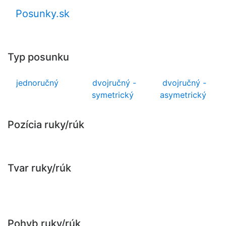
Posunky.sk
Typ posunku
jednoručný
dvojručný -
dvojručný -
symetrický
asymetrický
Pozícia ruky/rúk
Tvar ruky/rúk
Pohyb ruky/rúk