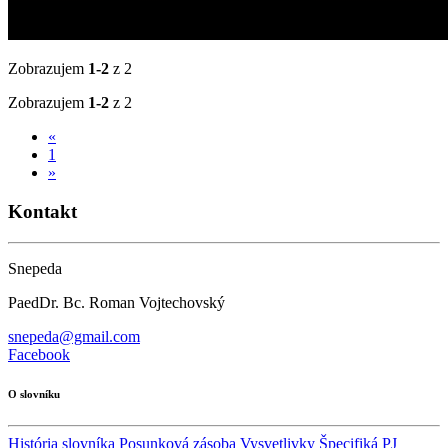
Zobrazujem
1-2
z 2
Zobrazujem
1-2
z 2
«
1
»
Kontakt
Snepeda
PaedDr. Bc. Roman Vojtechovský
snepeda@gmail.com
Facebook
O slovníku
História slovníka
Posunková zásoba
Vysvetlivky
Špecifiká PJ