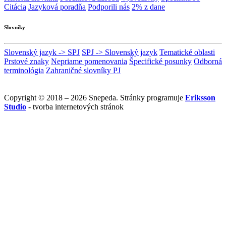
Citácia
Jazyková poradňa
Podporili nás
2% z dane
Slovníky
Slovenský jazyk -> SPJ
SPJ -> Slovenský jazyk
Tematické oblasti
Prstové znaky
Nepriame pomenovania
Špecifické posunky
Odborná
terminológia
Zahraničné slovníky PJ
Copyright © 2018 – 2026 Snepeda. Stránky programuje
Eriksson
Studio
- tvorba internetových stránok