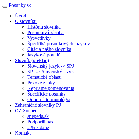
Posunky.sk
Úvod
O slovníku
História slovníka
Posunková zásoba
Vysvetlivky
Špecifiká posunkových jazykov
Citácia nášho slovníka
Jazyková poradňa
Slovník (preklad)
Slovenský jazyk -> SPJ
SPJ -> Slovenský jazyk
Tematické oblasti
Prstové znaky
Nepriame pomenovania
Špecifické posunky
Odborná terminológia
Zahraničné slovníky PJ
OZ Snepeda
snepeda.sk
Podporili nás
2 % z dane
Kontakt