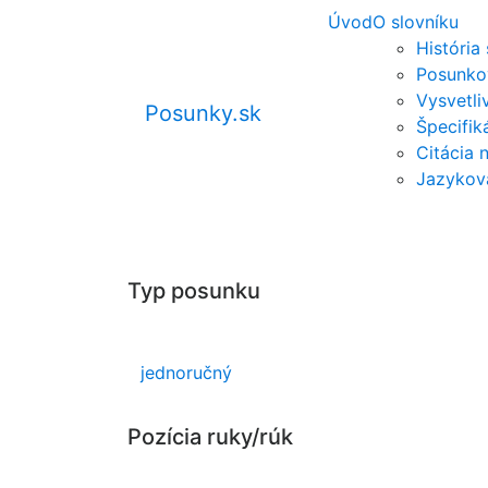
Úvod
O slovníku
História
Posunko
Vysvetli
Posunky.sk
Špecifi
Citácia 
Jazykov
Typ posunku
jednoručný
Pozícia ruky/rúk