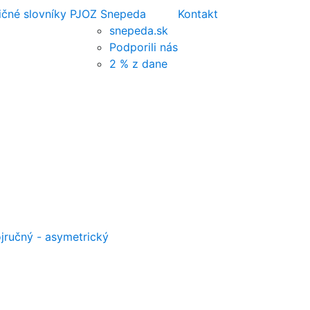
ičné slovníky PJ
OZ Snepeda
Kontakt
snepeda.sk
Podporili nás
2 % z dane
jručný - asymetrický