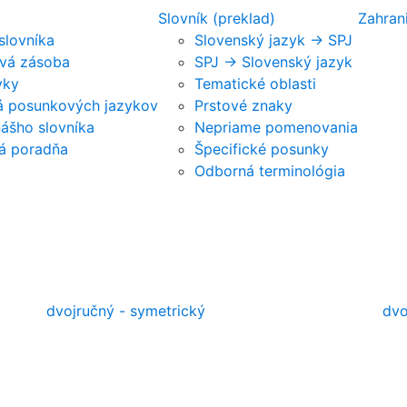
Slovník (preklad)
Zahran
 slovníka
Slovenský jazyk -> SPJ
vá zásoba
SPJ -> Slovenský jazyk
vky
Tematické oblasti
ká posunkových jazykov
Prstové znaky
nášho slovníka
Nepriame pomenovania
á poradňa
Špecifické posunky
Odborná terminológia
dvojručný - symetrický
dvo