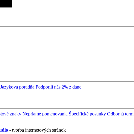
Jazyková poradňa
Podporili nás
2% z dane
stové znaky
Nepriame pomenovania
Špecifické posunky
Odborná term
udio
- tvorba internetových stránok