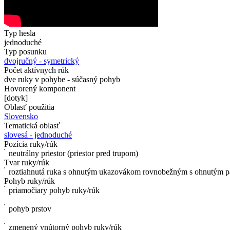
Typ hesla
jednoduché
Typ posunku
dvojručný - symetrický
Počet aktívnych rúk
dve ruky v pohybe - súčasný pohyb
Hovorený komponent
[dotyk]
Oblasť použitia
Slovensko
Tematická oblasť
slovesá - jednoduché
Pozícia ruky/rúk
neutrálny priestor (priestor pred trupom)
Tvar ruky/rúk
roztiahnutá ruka s ohnutým ukazovákom rovnobežným s ohnutým 
Pohyb ruky/rúk
priamočiary pohyb ruky/rúk
pohyb prstov
zmenený vnútorný pohyb ruky/rúk