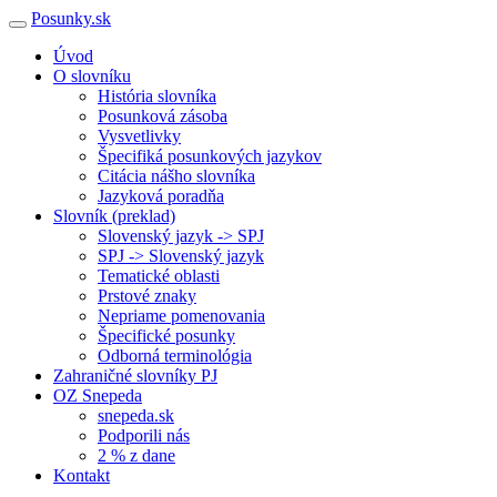
Posunky.sk
Úvod
O slovníku
História slovníka
Posunková zásoba
Vysvetlivky
Špecifiká posunkových jazykov
Citácia nášho slovníka
Jazyková poradňa
Slovník (preklad)
Slovenský jazyk -> SPJ
SPJ -> Slovenský jazyk
Tematické oblasti
Prstové znaky
Nepriame pomenovania
Špecifické posunky
Odborná terminológia
Zahraničné slovníky PJ
OZ Snepeda
snepeda.sk
Podporili nás
2 % z dane
Kontakt