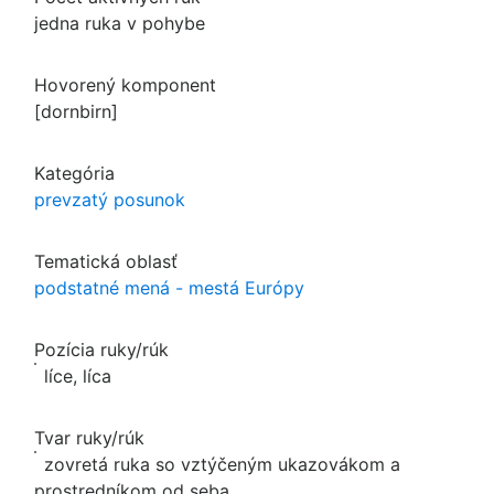
jedna ruka v pohybe
Hovorený komponent
[dornbirn]
Kategória
prevzatý posunok
Tematická oblasť
podstatné mená - mestá Európy
Pozícia ruky/rúk
líce, líca
Tvar ruky/rúk
zovretá ruka so vztýčeným ukazovákom a
prostredníkom od seba