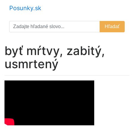
Posunky.sk
Hľadať
byť mŕtvy, zabitý,
usmrtený