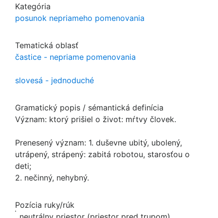
Kategória
posunok nepriameho pomenovania
Tematická oblasť
častice - nepriame pomenovania
slovesá - jednoduché
Gramatický popis / sémantická definícia
Význam: ktorý prišiel o život: mŕtvy človek.
Prenesený význam: 1. duševne ubitý, ubolený,
utrápený, strápený: zabitá robotou, starosťou o
deti;
2. nečinný, nehybný.
Pozícia ruky/rúk
neutrálny priestor (priestor pred trupom)