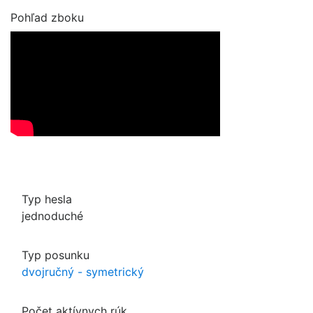
Pohľad zboku
Typ hesla
jednoduché
Typ posunku
dvojručný - symetrický
Počet aktívnych rúk