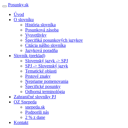
Posunky.sk
Úvod
O slovníku
História slovníka
Posunková zásoba
Vysvetlivky
Špecifiká posunkových jazykov
Citácia nášho slovníka
Jazyková poradňa
Slovník (preklad)
Slovenský jazyk -> SPJ
SPJ -> Slovenský jazyk
Tematické oblasti
Prstové znaky
Nepriame pomenovania
Špecifické posunky
Odborná terminológia
Zahraničné slovníky PJ
OZ Snepeda
snepeda.sk
Podporili nás
2 % z dane
Kontakt