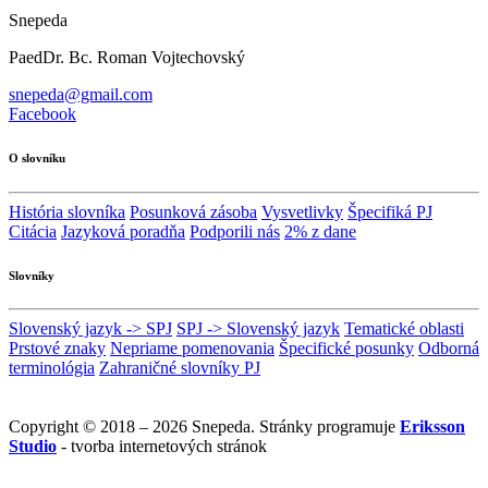
Snepeda
PaedDr. Bc. Roman Vojtechovský
snepeda@gmail.com
Facebook
O slovníku
História slovníka
Posunková zásoba
Vysvetlivky
Špecifiká PJ
Citácia
Jazyková poradňa
Podporili nás
2% z dane
Slovníky
Slovenský jazyk -> SPJ
SPJ -> Slovenský jazyk
Tematické oblasti
Prstové znaky
Nepriame pomenovania
Špecifické posunky
Odborná
terminológia
Zahraničné slovníky PJ
Copyright © 2018 – 2026 Snepeda. Stránky programuje
Eriksson
Studio
- tvorba internetových stránok