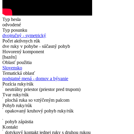
Typ hesla
odvodené
Typ posunku
dvojručný - symetrický
Počet aktívnych rúk
dve ruky v pohybe - súčasný pohyb
Hovorený komponent
[bazén]
Oblasť použitia
Slovensko
Tematická oblasť
podstatné mená - domov a bývanie
Pozícia ruky/rúk
neutrálny priestor (priestor pred trupom)
Tvar ruky/rúk
plochá ruka so vztýčeným palcom
Pohyb ruky/rúk
opakovaný kruhový pohyb ruky/rúk
pohyb zápästia
Kontakt
dotykový kontakt jednej ruky s druhou rukou