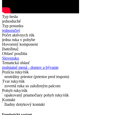
Typ hesla
jednoduché
Typ posunku
jednoručný
Počet aktívnych rúk
jedna ruka v pohybe
Hovorený komponent
[batožina]
Oblasť použitia
Slovensko
Tematická oblasť
podstatné mená - domov a bývanie
Pozícia ruky/rúk
neutrálny priestor (priestor pred trupom)
Tvar ruky/rúk
zovretá ruka so založeným palcom
Pohyb ruky/rúk
opakovaný priamočiary pohyb ruky/rúk
Kontakt
žiadny dotykový kontakt
Fonologický variant