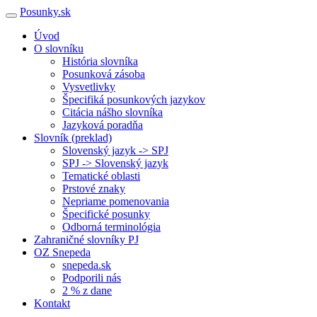
Posunky.sk
Úvod
O slovníku
História slovníka
Posunková zásoba
Vysvetlivky
Špecifiká posunkových jazykov
Citácia nášho slovníka
Jazyková poradňa
Slovník (preklad)
Slovenský jazyk -> SPJ
SPJ -> Slovenský jazyk
Tematické oblasti
Prstové znaky
Nepriame pomenovania
Špecifické posunky
Odborná terminológia
Zahraničné slovníky PJ
OZ Snepeda
snepeda.sk
Podporili nás
2 % z dane
Kontakt