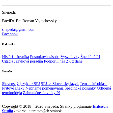
Snepeda
PaedDr. Bc. Roman Vojtechovský
snepeda@gmail.com
Facebook
O slovníku
História slovníka
Posunková zásoba
Vysvetlivky
Špecifiká PJ
Citácia
Jazyková poradňa
Podporili nás
2% z dane
Slovníky
Slovenský jazyk -> SPJ
SPJ -> Slovenský jazyk
Tematické oblasti
Prstové znaky
Nepriame pomenovania
Špecifické posunky
Odborná
terminológia
Zahraničné slovníky PJ
Copyright © 2018 – 2026 Snepeda. Stránky programuje
Eriksson
Studio
- tvorba internetových stránok