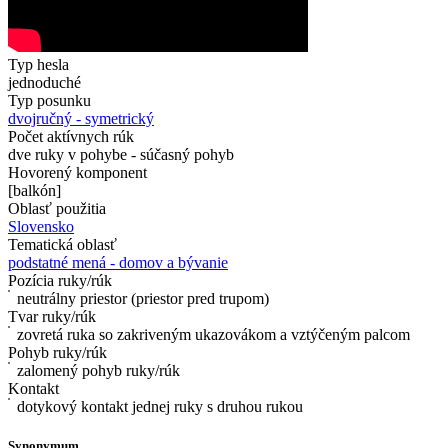
Typ hesla
jednoduché
Typ posunku
dvojručný - symetrický
Počet aktívnych rúk
dve ruky v pohybe - súčasný pohyb
Hovorený komponent
[balkón]
Oblasť použitia
Slovensko
Tematická oblasť
podstatné mená - domov a bývanie
Pozícia ruky/rúk
neutrálny priestor (priestor pred trupom)
Tvar ruky/rúk
zovretá ruka so zakriveným ukazovákom a vztýčeným palcom
Pohyb ruky/rúk
zalomený pohyb ruky/rúk
Kontakt
dotykový kontakt jednej ruky s druhou rukou
Synonymum