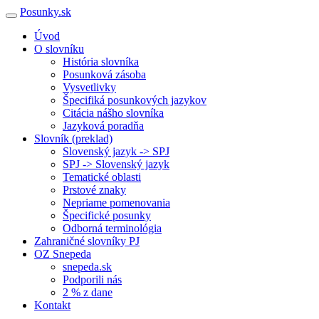
Posunky.sk
Úvod
O slovníku
História slovníka
Posunková zásoba
Vysvetlivky
Špecifiká posunkových jazykov
Citácia nášho slovníka
Jazyková poradňa
Slovník (preklad)
Slovenský jazyk -> SPJ
SPJ -> Slovenský jazyk
Tematické oblasti
Prstové znaky
Nepriame pomenovania
Špecifické posunky
Odborná terminológia
Zahraničné slovníky PJ
OZ Snepeda
snepeda.sk
Podporili nás
2 % z dane
Kontakt