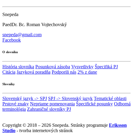
Snepeda
PaedDr. Bc. Roman Vojtechovský
snepeda@gmail.com
Facebook
O slovníku
História slovníka
Posunková zásoba
Vysvetlivky
Špecifiká PJ
Citácia
Jazyková poradňa
Podporili nás
2% z dane
Slovníky
Slovenský jazyk -> SPJ
SPJ -> Slovenský jazyk
Tematické oblasti
Prstové znaky
Nepriame pomenovania
Špecifické posunky
Odborná
terminológia
Zahraničné slovníky PJ
Copyright © 2018 – 2026 Snepeda. Stránky programuje
Eriksson
Studio
- tvorba internetových stránok