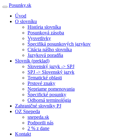
Posunky.sk
Úvod
O slovníku
História slovníka
Posunková zásoba
Vysvetlivky
Špecifiká posunkových jazykov
Citácia nášho slovníka
Jazyková poradňa
Slovník (preklad)
Slovenský jazyk -> SPJ
SPJ -> Slovenský jazyk
Tematické oblasti
Prstové znaky
Nepriame pomenovania
Špecifické posunky
Odborná terminológia
Zahraničné slovníky PJ
OZ Snepeda
snepeda.sk
Podporili nás
2 % z dane
Kontakt