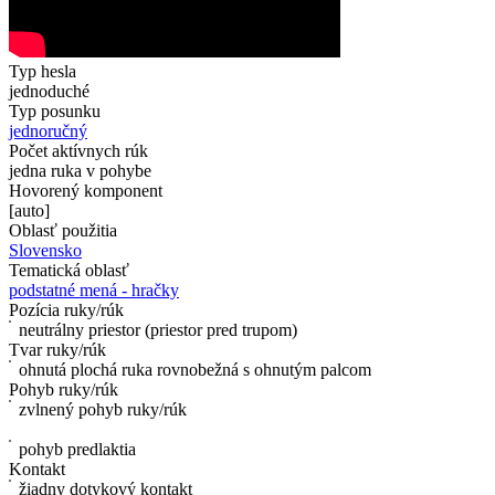
Typ hesla
jednoduché
Typ posunku
jednoručný
Počet aktívnych rúk
jedna ruka v pohybe
Hovorený komponent
[auto]
Oblasť použitia
Slovensko
Tematická oblasť
podstatné mená - hračky
Pozícia ruky/rúk
neutrálny priestor (priestor pred trupom)
Tvar ruky/rúk
ohnutá plochá ruka rovnobežná s ohnutým palcom
Pohyb ruky/rúk
zvlnený pohyb ruky/rúk
pohyb predlaktia
Kontakt
žiadny dotykový kontakt