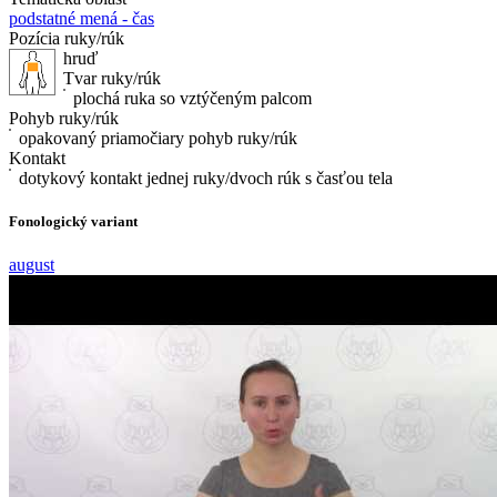
podstatné mená - čas
Pozícia ruky/rúk
hruď
Tvar ruky/rúk
plochá ruka so vztýčeným palcom
Pohyb ruky/rúk
opakovaný priamočiary pohyb ruky/rúk
Kontakt
dotykový kontakt jednej ruky/dvoch rúk s časťou tela
Fonologický variant
august