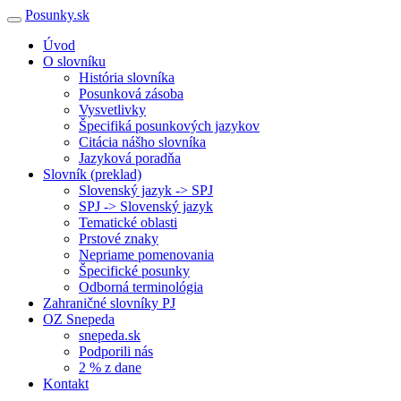
Posunky.sk
Úvod
O slovníku
História slovníka
Posunková zásoba
Vysvetlivky
Špecifiká posunkových jazykov
Citácia nášho slovníka
Jazyková poradňa
Slovník (preklad)
Slovenský jazyk -> SPJ
SPJ -> Slovenský jazyk
Tematické oblasti
Prstové znaky
Nepriame pomenovania
Špecifické posunky
Odborná terminológia
Zahraničné slovníky PJ
OZ Snepeda
snepeda.sk
Podporili nás
2 % z dane
Kontakt