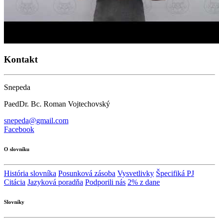
Kontakt
Snepeda
PaedDr. Bc. Roman Vojtechovský
snepeda@gmail.com
Facebook
O slovníku
História slovníka
Posunková zásoba
Vysvetlivky
Špecifiká PJ
Citácia
Jazyková poradňa
Podporili nás
2% z dane
Slovníky