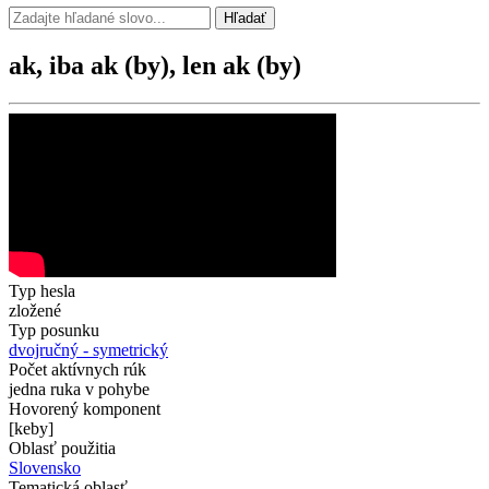
Hľadať
ak, iba ak (by), len ak (by)
Typ hesla
zložené
Typ posunku
dvojručný - symetrický
Počet aktívnych rúk
jedna ruka v pohybe
Hovorený komponent
[keby]
Oblasť použitia
Slovensko
Tematická oblasť