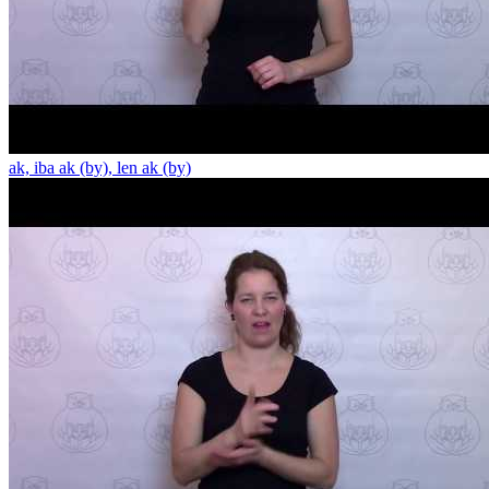
ak, iba ak (by), len ak (by)