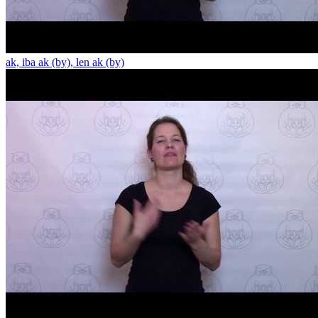
ak, iba ak (by), len ak (by)