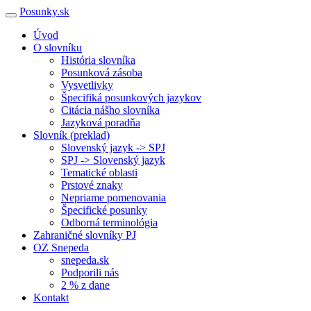
Posunky.sk
Úvod
O slovníku
História slovníka
Posunková zásoba
Vysvetlivky
Špecifiká posunkových jazykov
Citácia nášho slovníka
Jazyková poradňa
Slovník (preklad)
Slovenský jazyk -> SPJ
SPJ -> Slovenský jazyk
Tematické oblasti
Prstové znaky
Nepriame pomenovania
Špecifické posunky
Odborná terminológia
Zahraničné slovníky PJ
OZ Snepeda
snepeda.sk
Podporili nás
2 % z dane
Kontakt