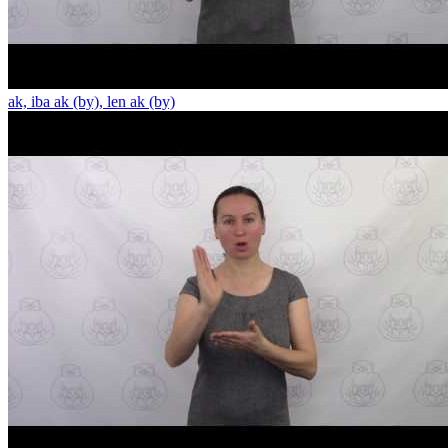
ak, iba ak (by), len ak (by)