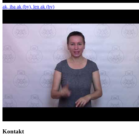
ak, iba ak (by), len ak (by)
Kontakt