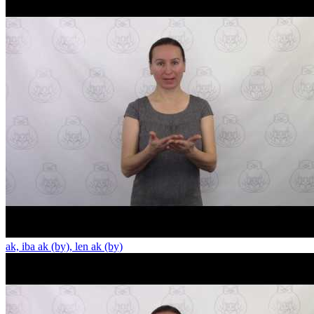
ak, iba ak (by), len ak (by)