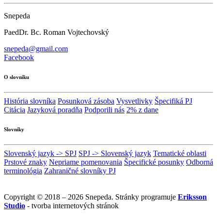
Snepeda
PaedDr. Bc. Roman Vojtechovský
snepeda@gmail.com
Facebook
O slovníku
História slovníka
Posunková zásoba
Vysvetlivky
Špecifiká PJ
Citácia
Jazyková poradňa
Podporili nás
2% z dane
Slovníky
Slovenský jazyk -> SPJ
SPJ -> Slovenský jazyk
Tematické oblasti
Prstové znaky
Nepriame pomenovania
Špecifické posunky
Odborná
terminológia
Zahraničné slovníky PJ
Copyright © 2018 – 2026 Snepeda. Stránky programuje
Eriksson
Studio
- tvorba internetových stránok