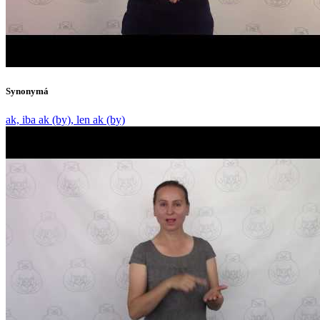
Synonymá
ak, iba ak (by), len ak (by)