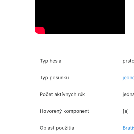
Typ hesla
prst
Typ posunku
jedn
Počet aktívnych rúk
jedn
Hovorený komponent
[a]
Oblasť použitia
Brati