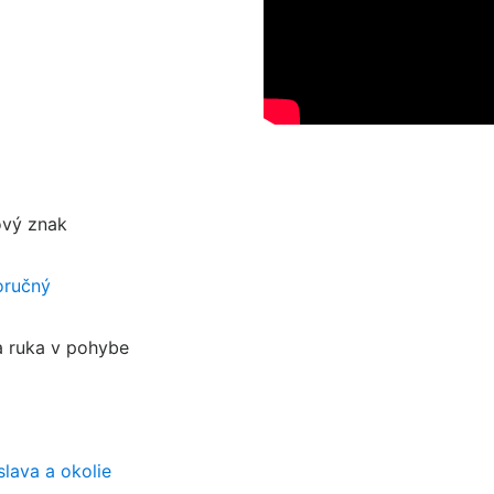
ový znak
oručný
a ruka v pohybe
slava a okolie