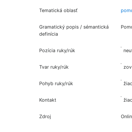
Tematická oblasť
pomo
Gramatický popis / sémantická
Pomo
definícia
Pozícia ruky/rúk
neu
Tvar ruky/rúk
zov
Pohyb ruky/rúk
žia
Kontakt
žia
Zdroj
Onlin