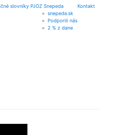
ičné slovníky PJ
OZ Snepeda
Kontakt
snepeda.sk
Podporili nás
2 % z dane