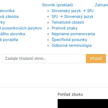
Slovník (preklad)
Zahran
 slovníka
Slovenský jazyk -> SPJ
vá zásoba
SPJ -> Slovenský jazyk
vky
Tematické oblasti
ká posunkových jazykov
Prstové znaky
nášho slovníka
Nepriame pomenovania
á poradňa
Špecifické posunky
Odborná terminológia
Hľadať
Pohľad zboku