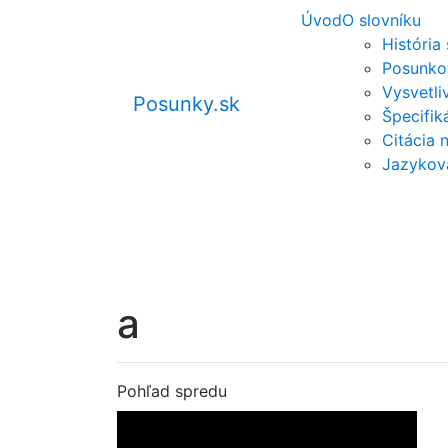
Úvod
O slovníku
História
Posunko
Vysvetli
Posunky.sk
Špecifi
Citácia 
Jazykov
a
Pohľad spredu