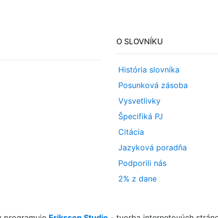
O SLOVNÍKU
História slovníka
Posunková zásoba
Vysvetlivky
Špecifiká PJ
Citácia
Jazyková poradňa
Podporili nás
2% z dane
y programuje
Eriksson Studio
- tvorba internetových strán